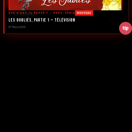
DÉCOUVRIR LES ÉMISSIONS →
QUE S'EST-IL PASSÉ ? — HORS-SÉRIE
NOUVEAU
À PROPOS
DÉFILER
Les Oubliés, Partie 1 — Télévision
27 Mars 2026
2016
5
FONDATION
ÉMISSIONS
39+
2
NUMÉROS
CRÉATEURS