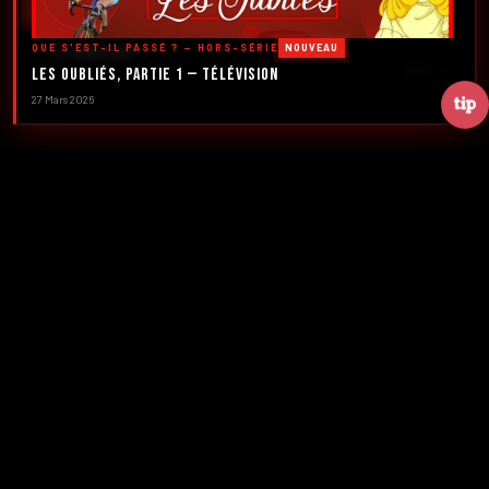
DÉCOUVRIR LES ÉMISSIONS →
QUE S'EST-IL PASSÉ ? — HORS-SÉRIE
NOUVEAU
À PROPOS
DÉFILER
Les Oubliés, Partie 1 — Télévision
27 Mars 2026
2016
5
FONDATION
ÉMISSIONS
39+
2
NUMÉROS
CRÉATEURS