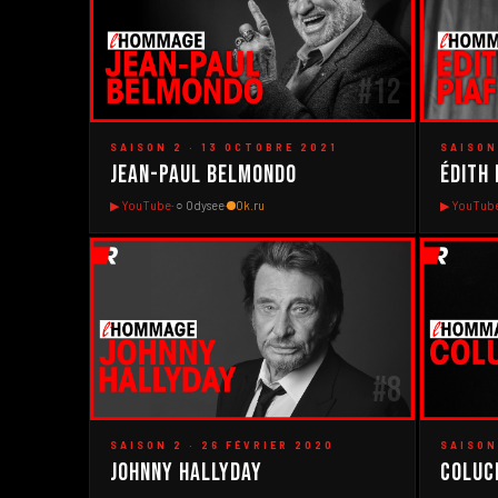
#12
▶
▶
SAISON 2 · 13 OCTOBRE 2021
SAISON
Jean-Paul Belmondo
Édith 
▶ YouTube
· ○ Odysee
·
Ok.ru
▶ YouTub
#8
▶
▶
SAISON 2 · 26 FÉVRIER 2020
SAISON
Johnny Hallyday
Coluc