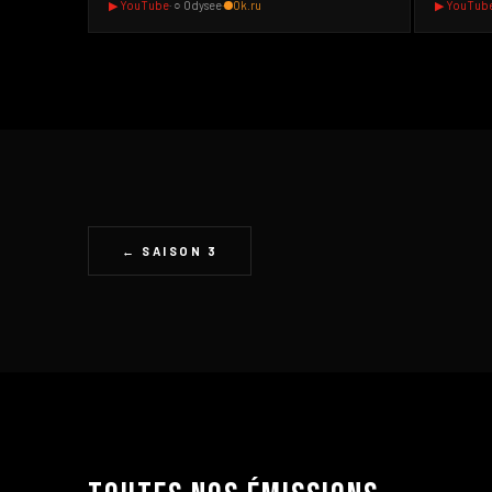
▶ YouTube
· ○ Odysee
·
Ok.ru
▶ YouTub
← SAISON 3