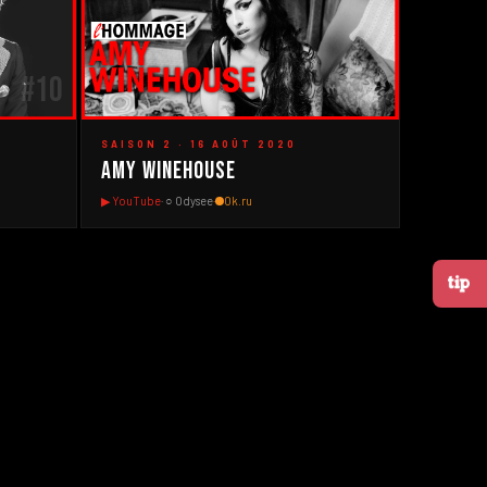
#10
#9
▶
SAISON 2 · 16 AOÛT 2020
Amy Winehouse
▶ YouTube
· ○ Odysee
·
Ok.ru