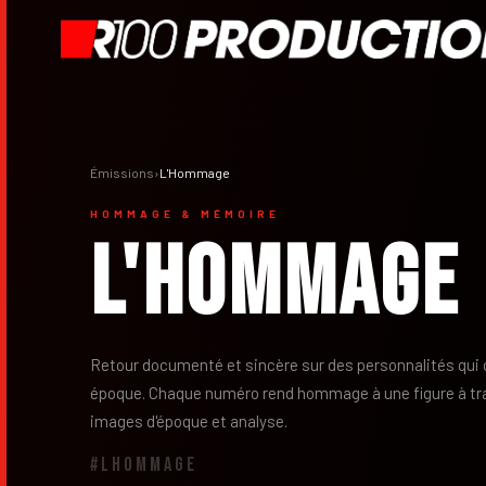
Émissions
›
L'Hommage
HOMMAGE & MÉMOIRE
L'Hommage
Retour documenté et sincère sur des personnalités qui 
époque. Chaque numéro rend hommage à une figure à tra
images d'époque et analyse.
#LHOMMAGE