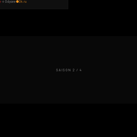
e
· ○ Odysee
·
Ok.ru
SAISON 2 / 4