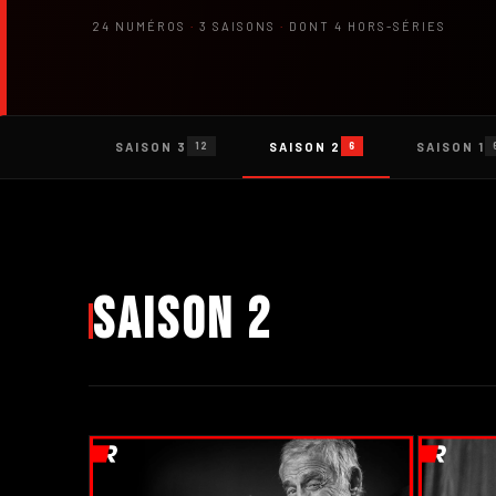
24 NUMÉROS
·
3 SAISONS
·
DONT 4 HORS-SÉRIES
SAISON 3
SAISON 2
SAISON 1
12
6
Saison 2