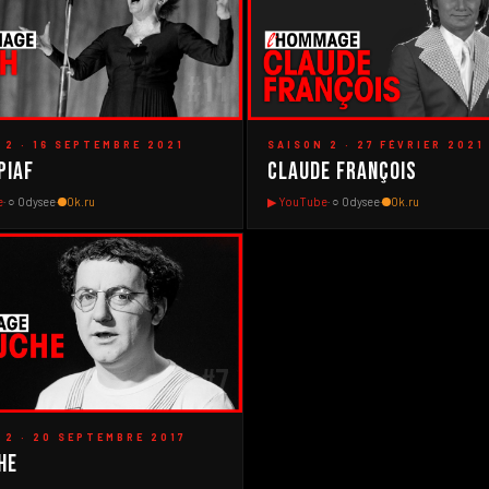
#11
▶
 2 · 16 SEPTEMBRE 2021
SAISON 2 · 27 FÉVRIER 2021
Piaf
Claude François
e
· ○ Odysee
·
Ok.ru
▶ YouTube
· ○ Odysee
·
Ok.ru
#7
 2 · 20 SEPTEMBRE 2017
he