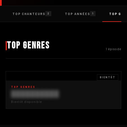
TOP CHANTEURS
TOP ANNÉES
TOP GEN
2
1
Top Genres
1 épisode
BIENTÔT
TOP GENRES
██████████
Bientôt disponible