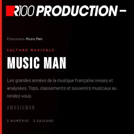
Émissions
›
Music Man
CULTURE MUSICALE
Music Man
Les grandes années de la musique française revues et
analysées. Tops, classements et souvenirs musicaux au
rendez-vous.
#MUSICMAN
3 NUMÉROS
·
3 SAISONS