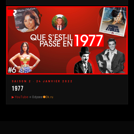
#1
▶
SAISON 2 · 24 JANVIER 2022
1977
▶ YouTube
· ○ Odysee
·
Ok.ru