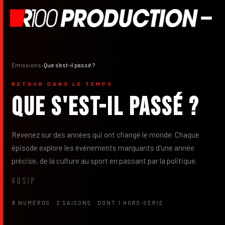
Émissions
›
Que s'est-il passé ?
RETOUR DANS LE TEMPS
Que s'est-il passé ?
Revenez sur des années qui ont changé le monde. Chaque
épisode explore les événements marquants d'une année
précise, de la culture au sport en passant par la politique.
#QSIP
9 NUMÉROS
·
2 SAISONS
·
DONT 1 HORS-SÉRIE