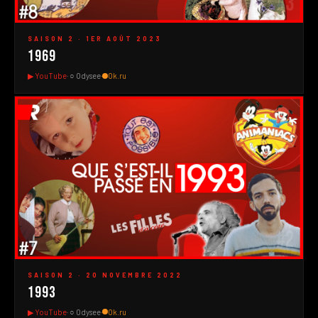
#3
▶
SAISON 2 · 1ER AOÛT 2023
1969
▶ YouTube
· ○ Odysee
·
Ok.ru
#2
▶
SAISON 2 · 20 NOVEMBRE 2022
1993
▶ YouTube
· ○ Odysee
·
Ok.ru