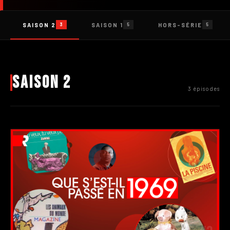
SAISON 2
SAISON 1
HORS-SÉRIE
3
5
5
Saison 2
3 épisodes