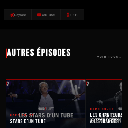
Odysee
YouTube
Ok.ru
Autres épisodes
VOIR TOUS
HORS SUJET
Les Chanteurs Q
HORS SUJET
Stars d'un tube
À L'Étranger