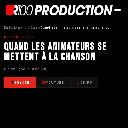
Émissions
›
Hors Sujet
›
Quand les animateurs se mettent à la chanson
FORMAT LIBRE
Quand les animateurs se
mettent à la chanson
Mis en ligne le 18 Mai 2022
ODYSEE
YOUTUBE
OK.RU