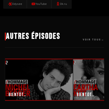
Odysee
YouTube
Ok.ru
Autres épisodes
VOIR TOUS
L'HOMMAGE
L'HOMMAGE
Bientôt…
Bientôt…