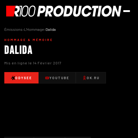
Émissions
›
L'Hommage
›
Dalida
HOMMAGE & MÉMOIRE
Dalida
Mis en ligne le 14 Février 2017
ODYSEE
YOUTUBE
OK.RU