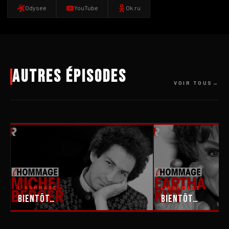
Odysee
YouTube
Ok.ru
Autres épisodes
VOIR TOUS
L'HOMMAGE
L'HOMMAGE
Bientôt…
Bientôt…