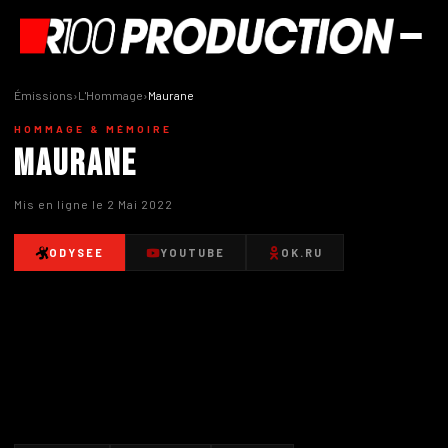
Émissions
›
L'Hommage
›
Maurane
HOMMAGE & MÉMOIRE
Maurane
Mis en ligne le 2 Mai 2022
ODYSEE
YOUTUBE
OK.RU