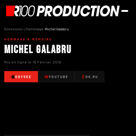
Émissions
›
L'Hommage
›
Michel Galabru
HOMMAGE & MÉMOIRE
Michel Galabru
Mis en ligne le 18 Février 2016
ODYSEE
YOUTUBE
OK.RU