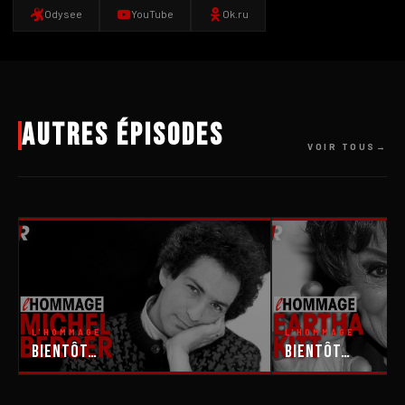
Odysee
YouTube
Ok.ru
Autres épisodes
VOIR TOUS
L'HOMMAGE
L'HOMMAGE
Bientôt…
Bientôt…