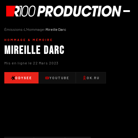
Émissions
›
L'Hommage
›
Mireille Darc
HOMMAGE & MÉMOIRE
Mireille Darc
Mis en ligne le 22 Mars 2023
ODYSEE
YOUTUBE
OK.RU