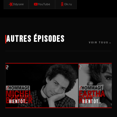
Odysee
YouTube
Ok.ru
Autres épisodes
VOIR TOUS
L'HOMMAGE
L'HOMMAGE
Bientôt…
Bientôt…