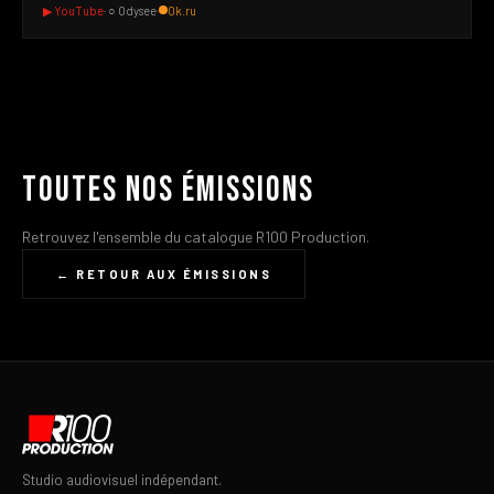
▶ YouTube
· ○ Odysee
·
Ok.ru
Toutes nos émissions
Retrouvez l'ensemble du catalogue R100 Production.
← RETOUR AUX ÉMISSIONS
Studio audiovisuel indépendant.