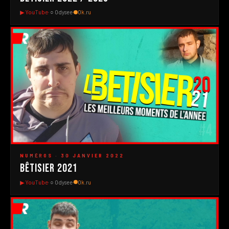
▶ YouTube
· ○ Odysee
·
Ok.ru
#4
▶
NUMÉROS · 30 JANVIER 2022
Bêtisier 2021
▶ YouTube
· ○ Odysee
·
Ok.ru