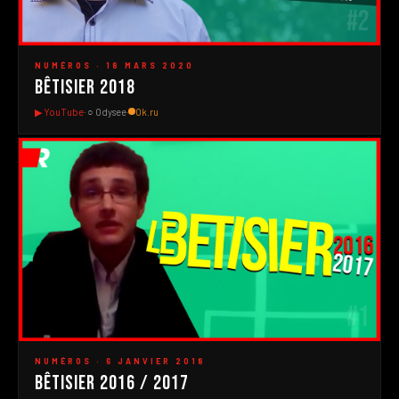
#2
▶
NUMÉROS · 18 MARS 2020
Bêtisier 2018
▶ YouTube
· ○ Odysee
·
Ok.ru
#1
▶
NUMÉROS · 6 JANVIER 2018
Bêtisier 2016 / 2017