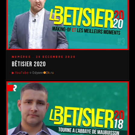
#3
▶
NUMÉROS · 29 DÉCEMBRE 2020
Bêtisier 2020
▶ YouTube
· ○ Odysee
·
Ok.ru