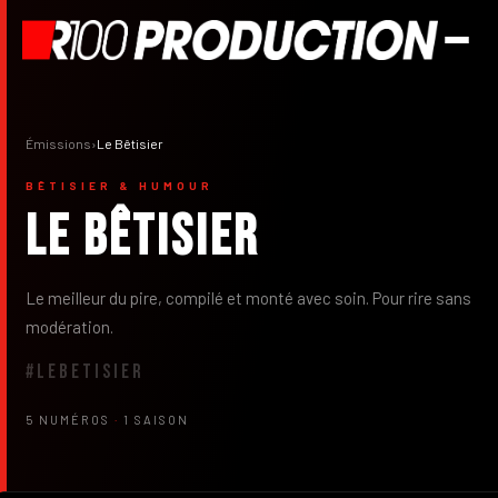
Émissions
›
Le Bêtisier
BÊTISIER & HUMOUR
Le Bêtisier
Le meilleur du pire, compilé et monté avec soin. Pour rire sans
modération.
#LEBETISIER
5 NUMÉROS
·
1 SAISON